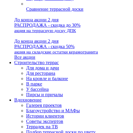
Сравнение террасной доски
До конца акции 2 дня
РАСПРОДАЖА - скидка до 30%
акция на террасную доску ДПК
До конца акции 2 дня
РАСПРОДАЖА - скидка 50%
акция на складские остатки керамогранита
Все акции
Строительство террас
Для дома и дачи
Для ресторана
На кровле и балконе
В парке
У бассейна
Пирсы и причалы
Вдохновение
Галерея проектов
Благоустройство и МАФы
Истории клиентов
Советы экспертов
Террадек на ТВ
Подбор террасной доски по цвету