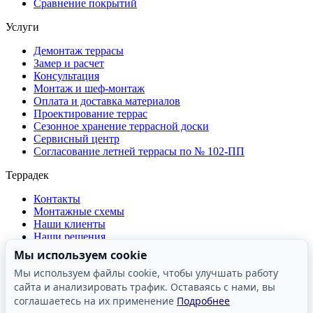
Сравнение покрытий
Услуги
Демонтаж террасы
Замер и расчет
Консультация
Монтаж и шеф-монтаж
Оплата и доставка материалов
Проектирование террас
Сезонное хранение террасной доски
Сервисный центр
Согласование летней террасы по № 102-ПП
Террадек
Контакты
Монтажные схемы
Наши клиенты
Наши решения
О компании
Мы используем cookie
Отзывы о компании
Мы используем файлы cookie, чтобы улучшать работу
Производство
сайта и анализировать трафик. Оставаясь с нами, вы
Реквизиты
Сертификаты и лицензии
соглашаетесь на их применение
Подробнее