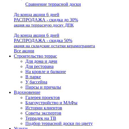
Сравнение террасной доски
До конца акции 6 дней
РАСПРОДАЖА - скидка до 30%
акция на террасную доску ДПК
До конца акции 6 дней
РАСПРОДАЖА - скидка 50%
акция на складские остатки керамогранита
Все акции
Строительство террас
Для дома и дачи
Для ресторана
На кровле и балконе
В парке
У бассейна
Пирсы и причалы
Вдохновение
Галерея проектов
Благоустройство и МАФы
Истории клиентов
Советы экспертов
Террадек на ТВ
Подбор террасной доски по цвету
Услуги