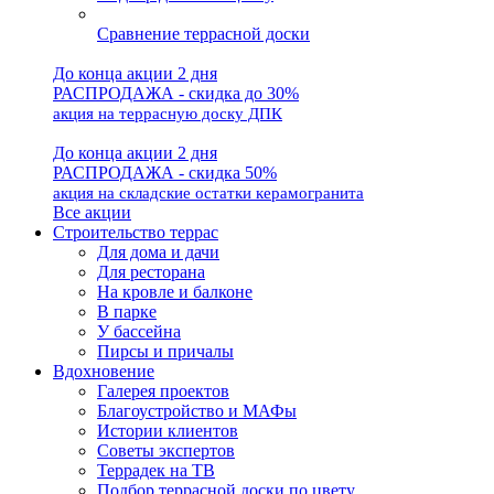
Сравнение террасной доски
До конца акции 2 дня
РАСПРОДАЖА - скидка до 30%
акция на террасную доску ДПК
До конца акции 2 дня
РАСПРОДАЖА - скидка 50%
акция на складские остатки керамогранита
Все акции
Строительство террас
Для дома и дачи
Для ресторана
На кровле и балконе
В парке
У бассейна
Пирсы и причалы
Вдохновение
Галерея проектов
Благоустройство и МАФы
Истории клиентов
Советы экспертов
Террадек на ТВ
Подбор террасной доски по цвету