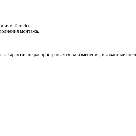
циям Terradeck.
ыполнения монтажа.
. Гарантия не распространяется на изменения, вызванные внешн