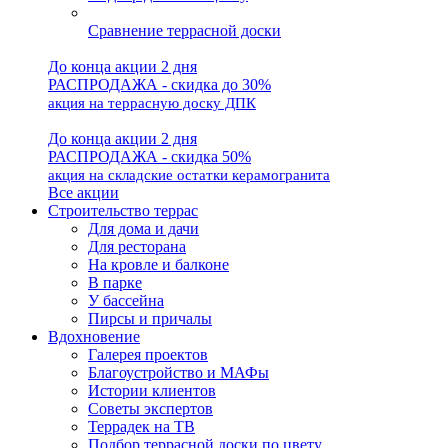
Сравнение террасной доски
До конца акции 2 дня
РАСПРОДАЖА - скидка до 30%
акция на террасную доску ДПК
До конца акции 2 дня
РАСПРОДАЖА - скидка 50%
акция на складские остатки керамогранита
Все акции
Строительство террас
Для дома и дачи
Для ресторана
На кровле и балконе
В парке
У бассейна
Пирсы и причалы
Вдохновение
Галерея проектов
Благоустройство и МАФы
Истории клиентов
Советы экспертов
Террадек на ТВ
Подбор террасной доски по цвету