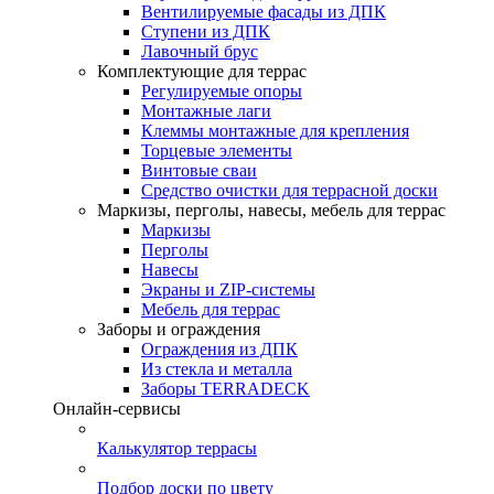
Вентилируемые фасады из ДПК
Ступени из ДПК
Лавочный брус
Комплектующие для террас
Регулируемые опоры
Монтажные лаги
Клеммы монтажные для крепления
Торцевые элементы
Винтовые сваи
Средство очистки для террасной доски
Маркизы, перголы, навесы, мебель для террас
Маркизы
Перголы
Навесы
Экраны и ZIP-системы
Мебель для террас
Заборы и ограждения
Ограждения из ДПК
Из стекла и металла
Заборы TERRADECK
Онлайн-сервисы
Калькулятор террасы
Подбор доски по цвету