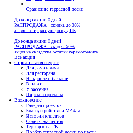
Сравнение террасной доски
До конца акции 0 дней
РАСПРОДАЖА - скидка до 30%
акция на террасную доску ДПК
До конца акции 0 дней
РАСПРОДАЖА - скидка 50%
акция на складские остатки керамогранита
Все акции
Строительство террас
Для дома и дачи
Для ресторана
На кровле и балконе
В парке
У бассейна
Пирсы и причалы
Вдохновение
Галерея проектов
Благоустройство и МАФы
Истории клиентов
Советы экспертов
Террадек на ТВ
Подбор террасной доски по цвету