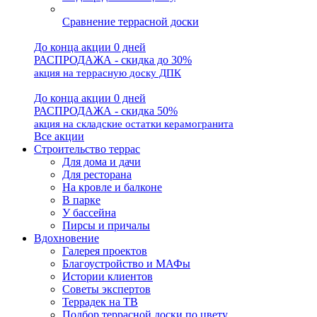
Сравнение террасной доски
До конца акции 0 дней
РАСПРОДАЖА - скидка до 30%
акция на террасную доску ДПК
До конца акции 0 дней
РАСПРОДАЖА - скидка 50%
акция на складские остатки керамогранита
Все акции
Строительство террас
Для дома и дачи
Для ресторана
На кровле и балконе
В парке
У бассейна
Пирсы и причалы
Вдохновение
Галерея проектов
Благоустройство и МАФы
Истории клиентов
Советы экспертов
Террадек на ТВ
Подбор террасной доски по цвету