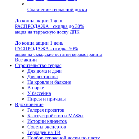
Сравнение террасной доски
До конца акции 1 день
РАСПРОДАЖА - скидка до 30%
акция на террасную доску ДПК
До конца акции 1 день
РАСПРОДАЖА - скидка 50%
акция на складские остатки керамогранита
Все акции
Строительство террас
Для дома и дачи
Для ресторана
На кровле и балконе
В парке
У бассейна
Пирсы и причалы
Вдохновение
Галерея проектов
Благоустройство и МАФы
Истории клиентов
Советы экспертов
Террадек на ТВ
Подбор террасной доски по цвету