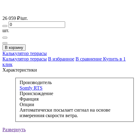
26 059
₽/шт.
шт.
В корзину
Калькулятор
террасы
Калькулятор террасы
В избранное
В сравнение
Купить в 1
клик
Характеристики
Производитель
Somfy RTS
Происхождение
Франция
Опции
Автоматически посылает сигнал на основе
измеренния скорости ветра.
Развернуть