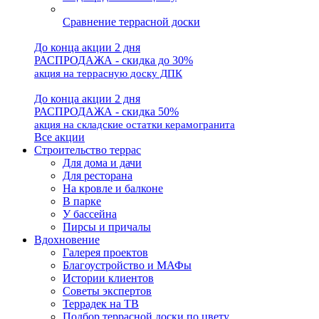
Сравнение террасной доски
До конца акции 2 дня
РАСПРОДАЖА - скидка до 30%
акция на террасную доску ДПК
До конца акции 2 дня
РАСПРОДАЖА - скидка 50%
акция на складские остатки керамогранита
Все акции
Строительство террас
Для дома и дачи
Для ресторана
На кровле и балконе
В парке
У бассейна
Пирсы и причалы
Вдохновение
Галерея проектов
Благоустройство и МАФы
Истории клиентов
Советы экспертов
Террадек на ТВ
Подбор террасной доски по цвету