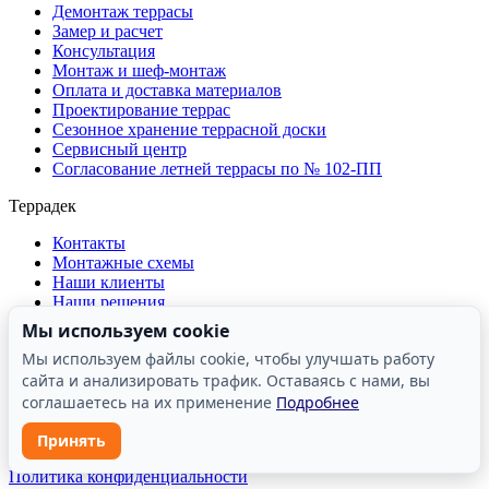
Демонтаж террасы
Замер и расчет
Консультация
Монтаж и шеф-монтаж
Оплата и доставка материалов
Проектирование террас
Сезонное хранение террасной доски
Сервисный центр
Согласование летней террасы по № 102-ПП
Террадек
Контакты
Монтажные схемы
Наши клиенты
Наши решения
О компании
Мы используем cookie
Отзывы о компании
Мы используем файлы cookie, чтобы улучшать работу
Производство
сайта и анализировать трафик. Оставаясь с нами, вы
Реквизиты
Сертификаты и лицензии
соглашаетесь на их применение
Подробнее
Принять
ООО «Террасные решения» | ИНН: 7731482610
Политика конфиденциальности