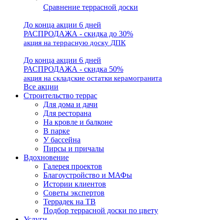
Сравнение террасной доски
До конца акции 6 дней
РАСПРОДАЖА - скидка до 30%
акция на террасную доску ДПК
До конца акции 6 дней
РАСПРОДАЖА - скидка 50%
акция на складские остатки керамогранита
Все акции
Строительство террас
Для дома и дачи
Для ресторана
На кровле и балконе
В парке
У бассейна
Пирсы и причалы
Вдохновение
Галерея проектов
Благоустройство и МАФы
Истории клиентов
Советы экспертов
Террадек на ТВ
Подбор террасной доски по цвету
Услуги