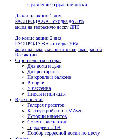
Сравнение террасной доски
До конца акции 2 дня
РАСПРОДАЖА - скидка до 30%
акция на террасную доску ДПК
До конца акции 2 дня
РАСПРОДАЖА - скидка 50%
акция на складские остатки керамогранита
Все акции
Строительство террас
Для дома и дачи
Для ресторана
На кровле и балконе
В парке
У бассейна
Пирсы и причалы
Вдохновение
Галерея проектов
Благоустройство и МАФы
Истории клиентов
Советы экспертов
Террадек на ТВ
Подбор террасной доски по цвету
Услуги